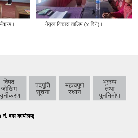
र्यक्रम।
नेतृत्व विकास तालिम (४ दिने)।
विपद
भूकम्प
पदपूर्ति
महत्वपूर्ण
जोखिम
तथा
सूचना
स्थान
न्यूनीकरण
पुननिर्माण
१ नं. वडा कार्यालय)