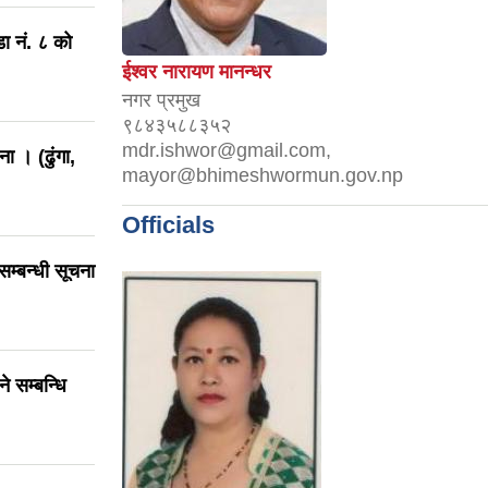
ा नं. ८ को
ईश्वर नारायण मानन्धर
नगर प्रमुख
९८४३५८८३५२
mdr.ishwor@gmail.com,
ा । (ढुंगा,
mayor@bhimeshwormun.gov.np
Officials
म्बन्धी सूचना
 सम्बन्धि