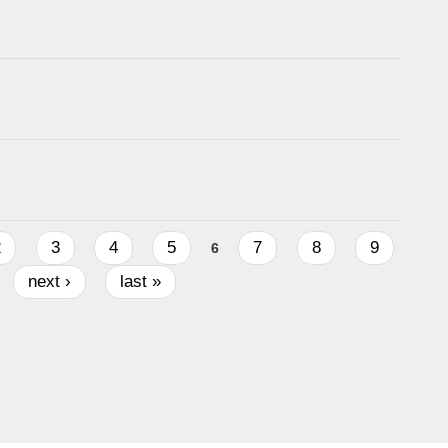
2
3
4
5
7
8
9
6
next ›
last »