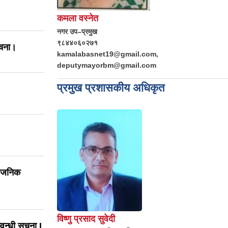
कमला वस्नेत
नगर उप–प्रमुख
९८४४०६०२७१
ूचना।
kamalabasnet19@gmail.com,
deputymayorbm@gmail.com
प्रमुख प्रशासकीय अधिकृत
्वजनिक
विष्णु प्रसाद सुवेदी
वन्धी सूचना I