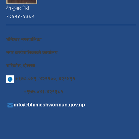
देव कुमार गिरी
९८४२४९४७६२
भीमेश्वर नगरपालिका
नगर कार्यपालिकाको कार्यालय
चरिकोट, दोलखा
+९७७-०४९ -४२११००, ४२१४९१
+९७७-०४९-४२१३८१
info@bhimeshwormun.gov.np