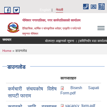
Skip to main content
English
नेपाली
भीमेश्वर नगरपालिका, नगर कार्यपालिकाको कार्यालय
ऐतिहासिक, धार्मिक र सांस्कृतिक धरोहर; प्रकृति र पर्यटनले
समुन्नत भीमेश्वर
समाचार
बोलपत्र आह्वानको सूचना । (कमिनिचौर वडा कार्यालय 
You are here
Home
» डाउनलोड
डाउनलोड
कागजातहरु
Bisesh Sapati
कर्मचारी संचयकोष विशेष
Form.pdf
सापटी फाराम
vacancy_form.pdf
करारको लागि दरखास्त