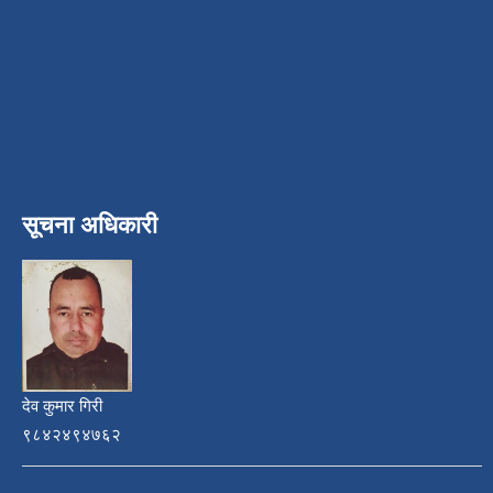
सूचना अधिकारी
देव कुमार गिरी
९८४२४९४७६२