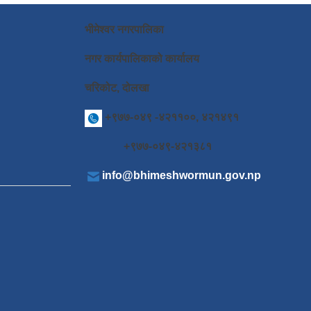
भीमेश्वर नगरपालिका
नगर कार्यपालिकाको कार्यालय
चरिकोट, दोलखा
+९७७-०४९ -४२११००, ४२१४९१
+९७७-०४९-४२१३८१
info@bhimeshwormun.gov.np