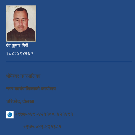
देव कुमार गिरी
९८४२४९४७६२
भीमेश्वर नगरपालिका
नगर कार्यपालिकाको कार्यालय
चरिकोट, दोलखा
+९७७-०४९ -४२११००, ४२१४९१
+९७७-०४९-४२१३८१