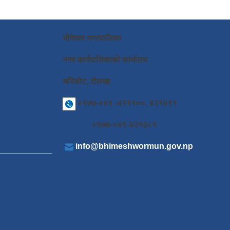
भीमेश्वर नगरपालिका
नगर कार्यपालिकाको कार्यालय
चरिकोट, दोलखा
+९७७-०४९ -४२११००, ४२१४९१
+९७७-०४९-४२१३८१
info@bhimeshwormun.gov.np