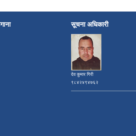
ेगाना
सूचना अधिकारी
देव कुमार गिरी
९८४२४९४७६२