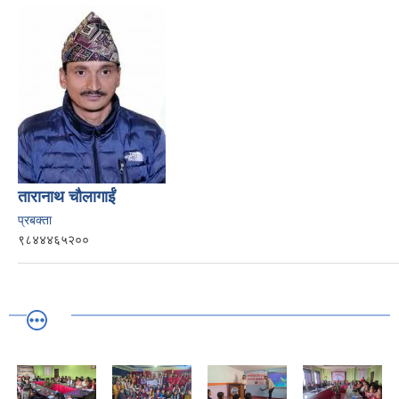
तारानाथ चौलागाईं
प्रबक्ता
९८४४४६५२००