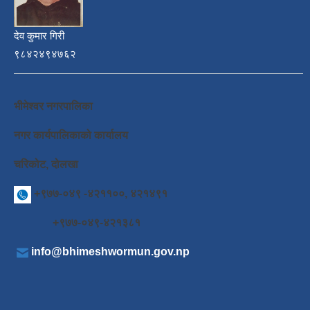
देव कुमार गिरी
९८४२४९४७६२
भीमेश्वर नगरपालिका
नगर कार्यपालिकाको कार्यालय
चरिकोट, दोलखा
+९७७-०४९ -४२११००, ४२१४९१
+९७७-०४९-४२१३८१
info@bhimeshwormun.gov.np