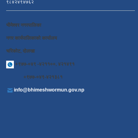
९८४२४९४७६२
भीमेश्वर नगरपालिका
नगर कार्यपालिकाको कार्यालय
चरिकोट, दोलखा
+९७७-०४९ -४२११००, ४२१४९१
+९७७-०४९-४२१३८१
info@bhimeshwormun.gov.np