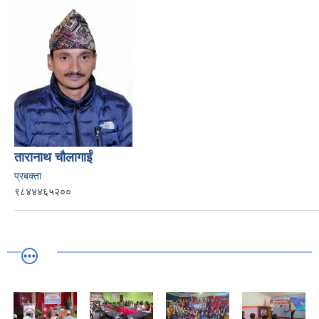
तारानाथ चौलागाईं
प्रबक्ता
९८४४४६५२००