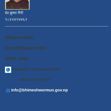
देव कुमार गिरी
९८४२४९४७६२
भीमेश्वर नगरपालिका
नगर कार्यपालिकाको कार्यालय
चरिकोट, दोलखा
+९७७-०४९ -४२११००, ४२१४९१
+९७७-०४९-४२१३८१
info@bhimeshwormun.gov.np