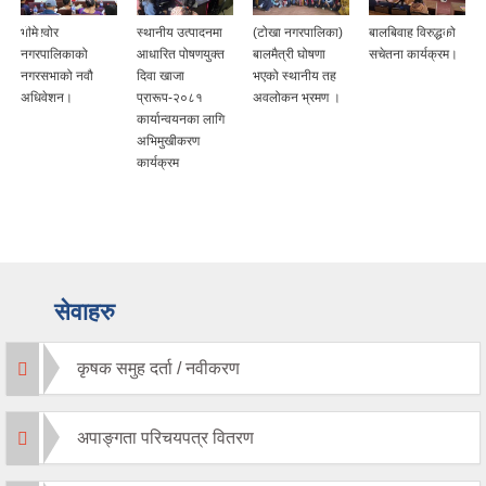
स्थानीय उत्पादनमा
(टोखा नगरपालिका)
बालबिवाह विरुद्धको
नेतृत्व विकास तालिम
आधारित पोषणयुक्त
बालमैत्री घोषणा
सचेतना कार्यक्रम।
(४ दिने)।
दिवा खाजा
भएको स्थानीय तह
प्रारूप-२०८१
अवलोकन भ्रमण ।
कार्यान्वयनका लागि
अभिमुखीकरण
कार्यक्रम
सेवाहरु
कृषक समुह दर्ता / नवीकरण
अपाङ्गता परिचयपत्र वितरण