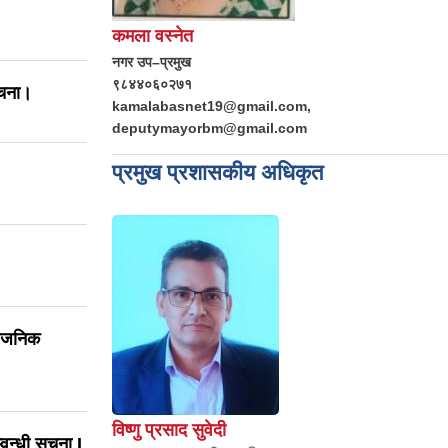
कमला वस्नेत
नगर उप–प्रमुख
९८४४०६०२७१
ूचना।
kamalabasnet19@gmail.com,
deputymayorbm@gmail.com
प्रमुख प्रशासकीय अधिकृत
्वजनिक
विष्णु प्रसाद सुवेदी
वन्धी सूचना I