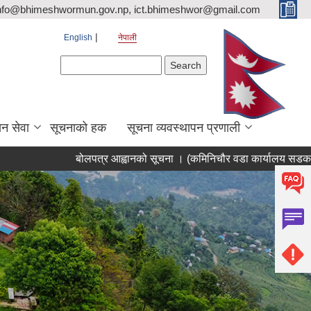
nfo@bhimeshwormun.gov.np, ict.bhimeshwor@gmail.com
English
नेपाली
Search form
Search
न सेवा
सूचनाको हक
सूचना व्यवस्थापन प्रणाली
बोलपत्र आह्वानको सूचना । (कमिनिचौर वडा कार्यालय सडक स्तरोन्