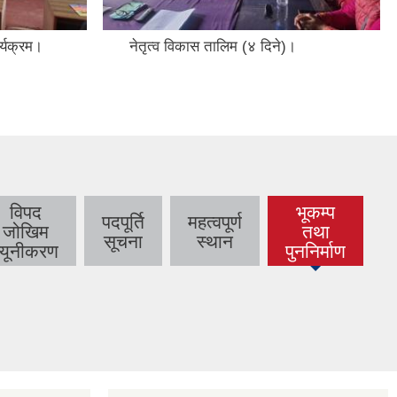
र्यक्रम।
नेतृत्व विकास तालिम (४ दिने)।
विपद
भूकम्प
पदपूर्ति
महत्वपूर्ण
जोखिम
तथा
सूचना
स्थान
न्यूनीकरण
पुननिर्माण