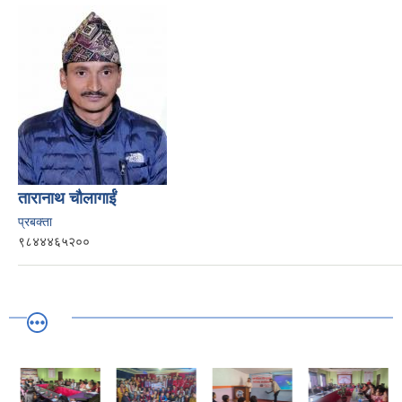
तारानाथ चौलागाईं
प्रबक्ता
९८४४४६५२००