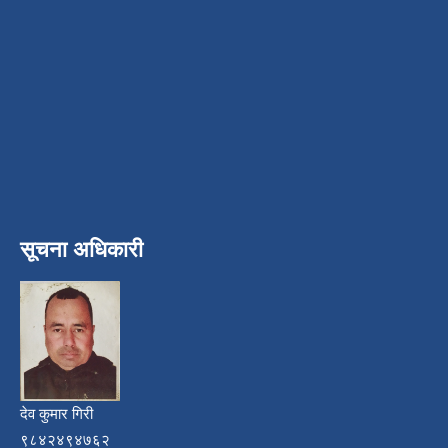
सूचना अधिकारी
देव कुमार गिरी
९८४२४९४७६२