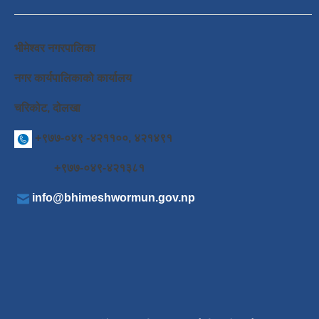
भीमेश्वर नगरपालिका
नगर कार्यपालिकाको कार्यालय
चरिकोट, दोलखा
+९७७-०४९ -४२११००, ४२१४९१
+९७७-०४९-४२१३८१
info@bhimeshwormun.gov.np