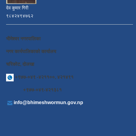
देव कुमार गिरी
९८४२४९४७६२
भीमेश्वर नगरपालिका
नगर कार्यपालिकाको कार्यालय
चरिकोट, दोलखा
+९७७-०४९ -४२११००, ४२१४९१
+९७७-०४९-४२१३८१
info@bhimeshwormun.gov.np