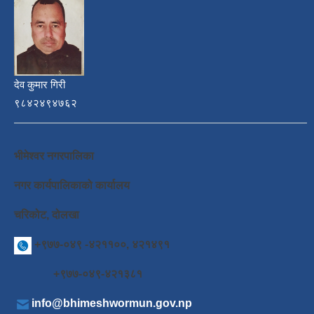
देव कुमार गिरी
९८४२४९४७६२
भीमेश्वर नगरपालिका
नगर कार्यपालिकाको कार्यालय
चरिकोट, दोलखा
+९७७-०४९ -४२११००, ४२१४९१
+९७७-०४९-४२१३८१
info@bhimeshwormun.gov.np