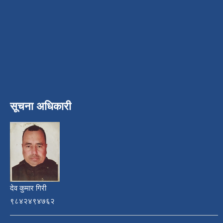
सूचना अधिकारी
देव कुमार गिरी
९८४२४९४७६२