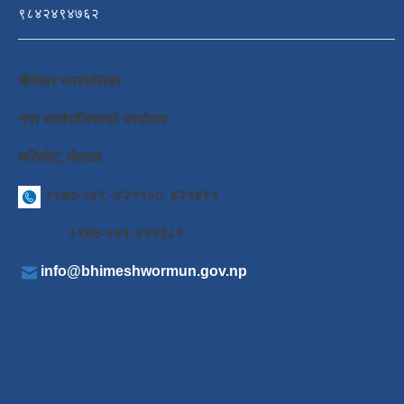
९८४२४९४७६२
भीमेश्वर नगरपालिका
नगर कार्यपालिकाको कार्यालय
चरिकोट, दोलखा
+९७७-०४९ -४२११००, ४२१४९१
+९७७-०४९-४२१३८१
info@bhimeshwormun.gov.np