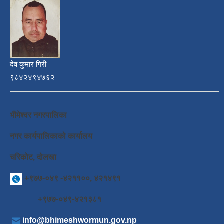
देव कुमार गिरी
९८४२४९४७६२
भीमेश्वर नगरपालिका
नगर कार्यपालिकाको कार्यालय
चरिकोट, दोलखा
+९७७-०४९ -४२११००, ४२१४९१
+९७७-०४९-४२१३८१
info@bhimeshwormun.gov.np