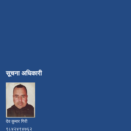
सूचना अधिकारी
देव कुमार गिरी
९८४२४९४७६२