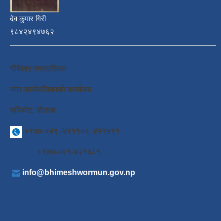
देव कुमार गिरी
९८४२४९४७६२
भीमेश्वर नगरपालिका
नगर कार्यपालिकाको कार्यालय
चरिकोट, दोलखा
+९७७-०४९ -४२११००, ४२१४९१
+९७७-०४९-४२१३८१
info@bhimeshwormun.gov.np