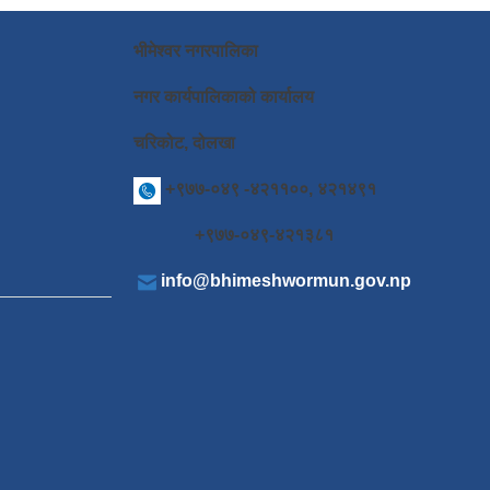
भीमेश्वर नगरपालिका
नगर कार्यपालिकाको कार्यालय
चरिकोट, दोलखा
+९७७-०४९ -४२११००, ४२१४९१
+९७७-०४९-४२१३८१
info@bhimeshwormun.gov.np