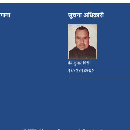
ेगाना
सूचना अधिकारी
देव कुमार गिरी
९८४२४९४७६२