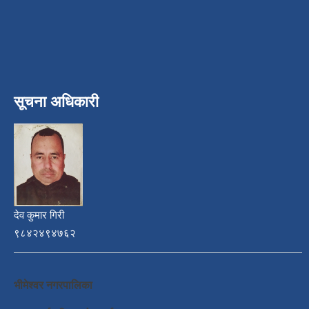
सूचना अधिकारी
देव कुमार गिरी
९८४२४९४७६२
भीमेश्वर नगरपालिका