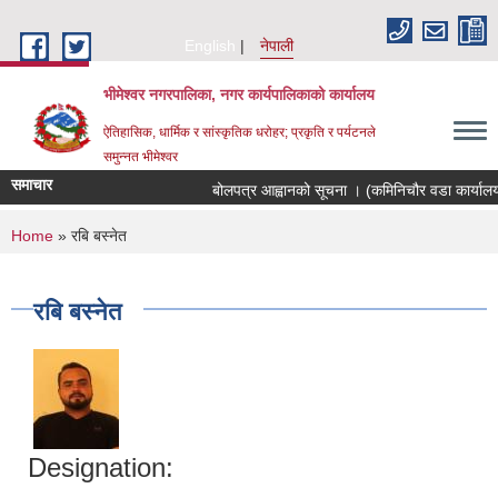
Skip to main content
English
नेपाली
भीमेश्वर नगरपालिका, नगर कार्यपालिकाको कार्यालय
ऐतिहासिक, धार्मिक र सांस्कृतिक धरोहर; प्रकृति र पर्यटनले
समुन्नत भीमेश्वर
समाचार
बोलपत्र आह्वानको सूचना । (कमिनिचौर वडा कार्यालय
You are here
Home
» रबि बस्नेत
रबि बस्नेत
Designation: