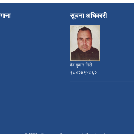
ेगाना
सूचना अधिकारी
देव कुमार गिरी
९८४२४९४७६२