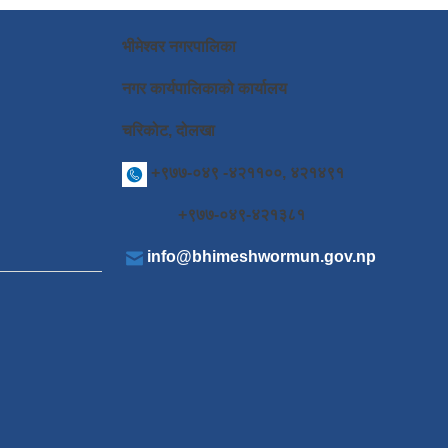
भीमेश्वर नगरपालिका
नगर कार्यपालिकाको कार्यालय
चरिकोट, दोलखा
+९७७-०४९ -४२११००, ४२१४९१
+९७७-०४९-४२१३८१
info@bhimeshwormun.gov.np