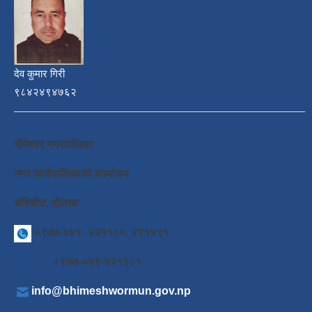
देव कुमार गिरी
९८४२४९४७६२
भीमेश्वर नगरपालिका
नगर कार्यपालिकाको कार्यालय
चरिकोट, दोलखा
+९७७-०४९ -४२११००, ४२१४९१
+९७७-०४९-४२१३८१
info@bhimeshwormun.gov.np