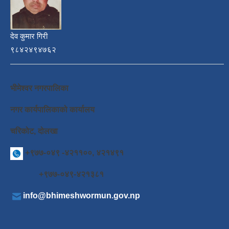
देव कुमार गिरी
९८४२४९४७६२
भीमेश्वर नगरपालिका
नगर कार्यपालिकाको कार्यालय
चरिकोट, दोलखा
+९७७-०४९ -४२११००, ४२१४९१
+९७७-०४९-४२१३८१
info@bhimeshwormun.gov.np