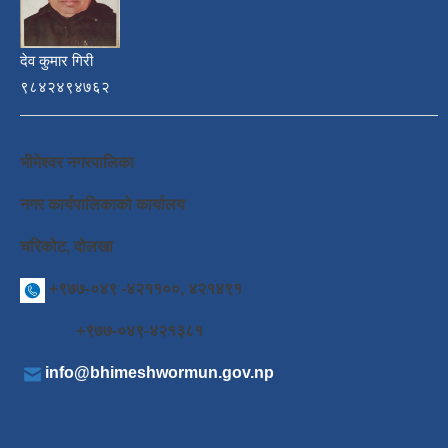
देव कुमार गिरी
९८४२४९४७६२
भीमेश्वर नगरपालिका
नगर कार्यपालिकाको कार्यालय
चरिकोट, दोलखा
+९७७-०४९ -४२११००, ४२१४९१
+९७७-०४९-४२१३८१
info@bhimeshwormun.gov.np