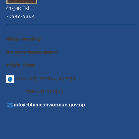
देव कुमार गिरी
९८४२४९४७६२
भीमेश्वर नगरपालिका
नगर कार्यपालिकाको कार्यालय
चरिकोट, दोलखा
+९७७-०४९ -४२११००, ४२१४९१
+९७७-०४९-४२१३८१
info@bhimeshwormun.gov.np