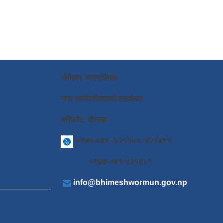
भीमेश्वर नगरपालिका
नगर कार्यपालिकाको कार्यालय
चरिकोट, दोलखा
+९७७-०४९ -४२११००, ४२१४९१
+९७७-०४९-४२१३८१
info@bhimeshwormun.gov.np