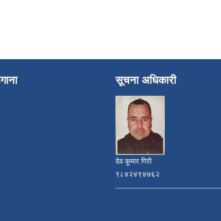
ेगाना
सूचना अधिकारी
देव कुमार गिरी
९८४२४९४७६२