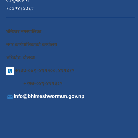
देव कुमार गिरी
९८४२४९४७६२
भीमेश्वर नगरपालिका
नगर कार्यपालिकाको कार्यालय
चरिकोट, दोलखा
+९७७-०४९ -४२११००, ४२१४९१
+९७७-०४९-४२१३८१
info@bhimeshwormun.gov.np