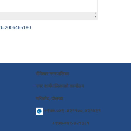
id=2006465180
भीमेश्वर नगरपालिका
नगर कार्यपालिकाको कार्यालय
चरिकोट, दोलखा
+९७७-०४९ -४२११००, ४२१४९१
+९७७-०४९-४२१३८१