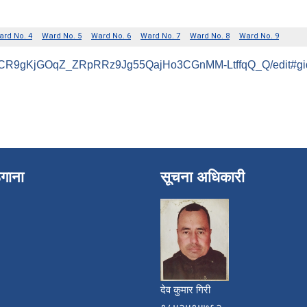
/d/1bCR9gKjGOqZ_ZRpRRz9Jg55QajHo3CGnMM-LtffqQ_Q/edit#g
ेगाना
सूचना अधिकारी
देव कुमार गिरी