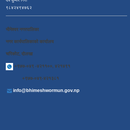
९८४२४९४७६२
भीमेश्वर नगरपालिका
नगर कार्यपालिकाको कार्यालय
चरिकोट, दोलखा
+९७७-०४९ -४२११००, ४२१४९१
+९७७-०४९-४२१३८१
info@bhimeshwormun.gov.np