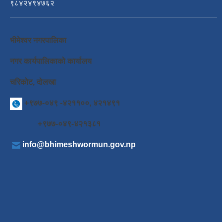
९८४२४९४७६२
भीमेश्वर नगरपालिका
नगर कार्यपालिकाको कार्यालय
चरिकोट, दोलखा
+९७७-०४९ -४२११००, ४२१४९१
+९७७-०४९-४२१३८१
info@bhimeshwormun.gov.np