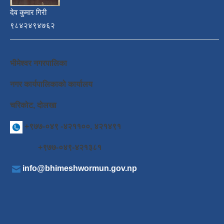
देव कुमार गिरी
९८४२४९४७६२
भीमेश्वर नगरपालिका
नगर कार्यपालिकाको कार्यालय
चरिकोट, दोलखा
+९७७-०४९ -४२११००, ४२१४९१
+९७७-०४९-४२१३८१
info@bhimeshwormun.gov.np