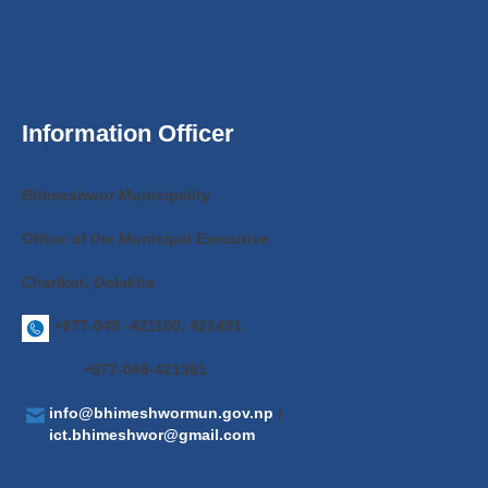
Information Officer
Bhimeshwor Municipality
Office of the Municipal Executive
Charikot, Dolakha
+977-049 -421100, 421491
+977-049-421381
info@bhimeshwormun.gov.np
|
ict.bhimeshwor@gmail.com