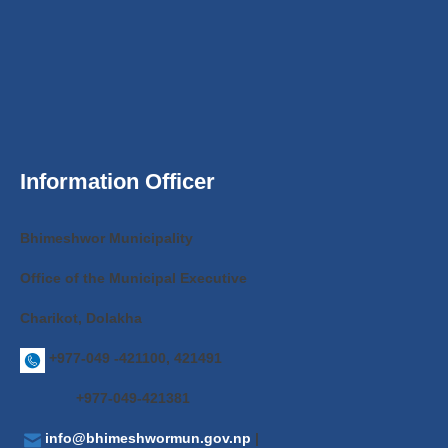
Information Officer
Bhimeshwor Municipality
Office of the Municipal Executive
Charikot, Dolakha
+977-049 -421100, 421491
+977-049-421381
info@bhimeshwormun.gov.np
|