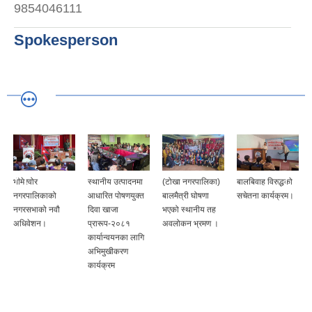
9854046111
Spokesperson
भीमेश्वोर
स्थानीय उत्पादनमा
(टोखा नगरपालिका)
बालबिवाह विरुद्धको
नगरपालिकाको
आधारित पोषणयुक्त
बालमैत्री घोषणा
सचेतना कार्यक्रम।
नगरसभाको नवौ
दिवा खाजा
भएको स्थानीय तह
अधिवेशन।
प्रारूप-२०८१
अवलोकन भ्रमण ।
कार्यान्वयनका लागि
अभिमुखीकरण
कार्यक्रम