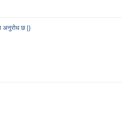
g Only)
न अनुरोध छ |)