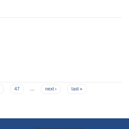
47
…
next ›
last »
Bhimeshwor Municipality