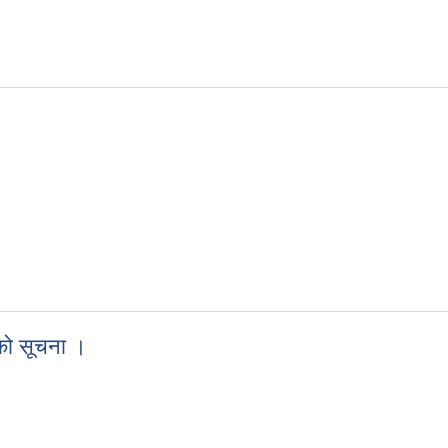
f Tourism Master Plan of Bhimeshwor Municipality)
नको सूचना ।