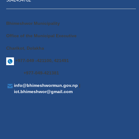
Bhimeshwor Municipality
Office of the Municipal Executive
Charikot, Dolakha
+977-049 -421100, 421491
+977-049-421381
info@bhimeshwormun.gov.np
|
ict.bhimeshwor@gmail.com