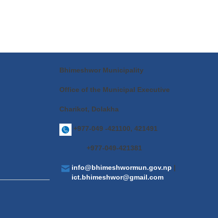
Bhimeshwor Municipality
Office of the Municipal Executive
Charikot, Dolakha
+977-049 -421100, 421491
+977-049-421381
info@bhimeshwormun.gov.np
|
ict.bhimeshwor@gmail.com