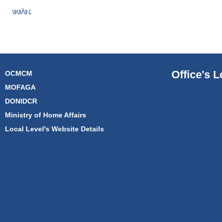
७७/७८
Office's L
OCMCM
MOFAGA
DONIDCR
Ministry of Home Affairs
Local Level's Website Details