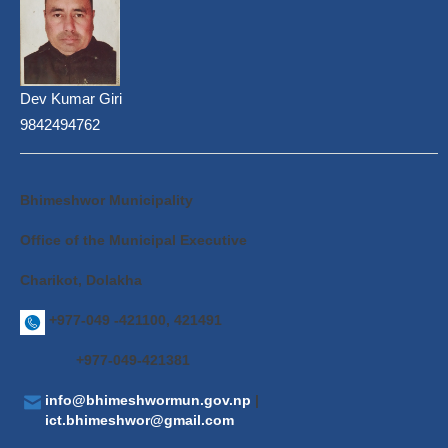
Dev Kumar Giri
9842494762
Bhimeshwor Municipality
Office of the Municipal Executive
Charikot, Dolakha
+977-049 -421100, 421491
+977-049-421381
info@bhimeshwormun.gov.np
|
ict.bhimeshwor@gmail.com