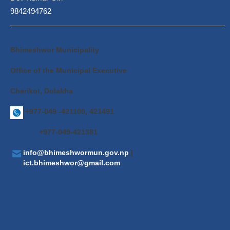
9842494762
Bhimeshwor Municipality
Office of the Municipal Executive
Charikot, Dolakha
+977-049 -421100, 421491
+977-049-421381
info@bhimeshwormun.gov.np
|
ict.bhimeshwor@gmail.com