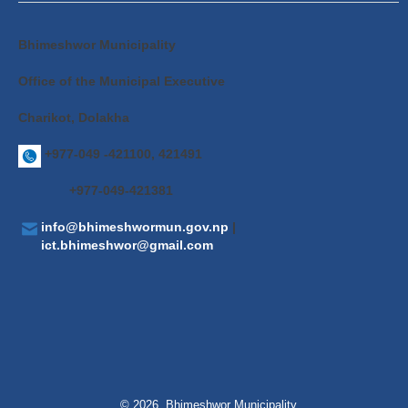
Bhimeshwor Municipality
Office of the Municipal Executive
Charikot, Dolakha
+977-049 -421100, 421491
+977-049-421381
info@bhimeshwormun.gov.np
|
ict.bhimeshwor@gmail.com
© 2026 Bhimeshwor Municipality