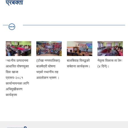
प्रबक्ता
स्थानीय उत्पादनमा
(टोखा नगरपालिका)
बालबिवाह विरुद्धको
नेतृत्व विकास तालिम
आधारित पोषणयुक्त
बालमैत्री घोषणा
सचेतना कार्यक्रम।
(४ दिने)।
दिवा खाजा
भएको स्थानीय तह
प्रारूप-२०८१
अवलोकन भ्रमण ।
कार्यान्वयनका लागि
अभिमुखीकरण
कार्यक्रम