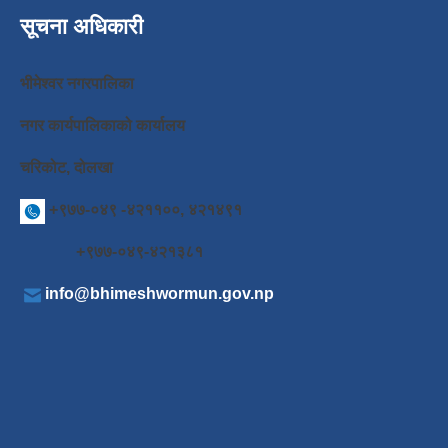
सूचना अधिकारी
भीमेश्वर नगरपालिका
नगर कार्यपालिकाको कार्यालय
चरिकोट, दोलखा
+९७७-०४९ -४२११००, ४२१४९१
+९७७-०४९-४२१३८१
info@bhimeshwormun.gov.np