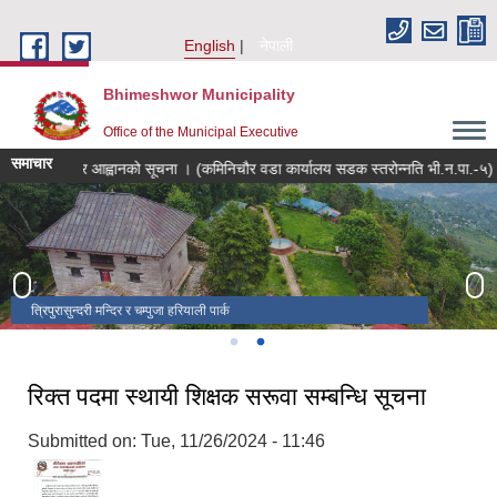
Skip to main content
English
नेपाली
Bhimeshwor Municipality
Office of the Municipal Executive
समाचार
बोलपत्र आह्वानको सूचना । (कमिनिचौर वडा कार्यालय सडक स्तरोन्नति भी.न.पा.-५)
त्रिपुरासुन्दरी मन्दिर र चम्पुजा हरियाली पार्क
चरिकोट बजार
रिक्त पदमा स्थायी शिक्षक सरूवा सम्बन्धि सूचना
Submitted on:
Tue, 11/26/2024 - 11:46