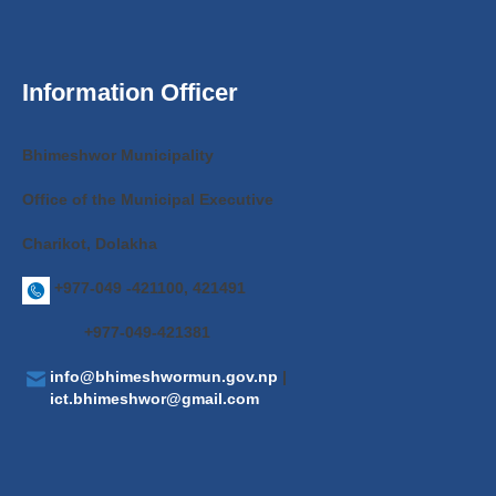
Information Officer
Bhimeshwor Municipality
Office of the Municipal Executive
Charikot, Dolakha
+977-049 -421100, 421491
+977-049-421381
info@bhimeshwormun.gov.np
|
ict.bhimeshwor@gmail.com